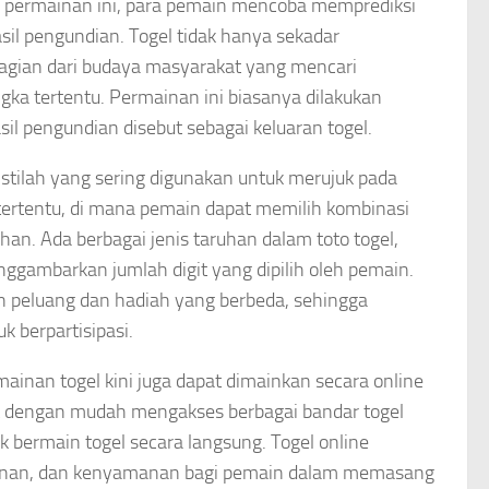
am permainan ini, para pemain mencoba memprediksi
il pengundian. Togel tidak hanya sekadar
bagian dari budaya masyarakat yang mencari
ka tertentu. Permainan ini biasanya dilakukan
sil pengundian disebut sebagai keluaran togel.
 istilah yang sering digunakan untuk merujuk pada
tertentu, di mana pemain dapat memilih kombinasi
an. Ada berbagai jenis taruhan dalam toto togel,
nggambarkan jumlah digit yang dipilih oleh pemain.
n peluang dan hadiah yang berbeda, sehingga
 berpartisipasi.
ainan togel kini juga dapat dimainkan secara online
at dengan mudah mengakses berbagai bandar togel
bermain togel secara langsung. Togel online
nan, dan kenyamanan bagi pemain dalam memasang