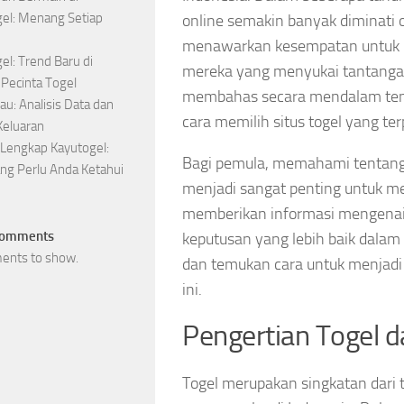
gel: Menang Setiap
online semakin banyak diminati 
menawarkan kesempatan untuk me
el: Trend Baru di
mereka yang menyukai tantangan
 Pecinta Togel
membahas secara mendalam tenta
u: Analisis Data dan
cara memilih situs togel yang te
Keluaran
Lengkap Kayutogel:
Bagi pemula, memahami tentang b
ang Perlu Anda Ketahui
menjadi sangat penting untuk m
memberikan informasi mengenai 
Comments
keputusan yang lebih baik dalam 
nts to show.
dan temukan cara untuk menjadi
ini.
Pengertian Togel d
Togel merupakan singkatan dari