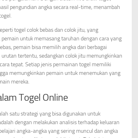
hasil pengundian angka secara real-time, menambah
ogel.
eperti togel colok bebas dan colok jitu, yang
 pemain untuk memasang taruhan dengan cara yang
ebas, pemain bisa memilih angka dari berbagai
 urutan tertentu, sedangkan colok jitu memungkinkan
ra tepat. Setiap jenis permainan togel memiliki
ehingga memungkinkan pemain untuk menemukan yang
rmain mereka.
alam Togel Online
lah satu strategi yang bisa digunakan untuk
alah dengan melakukan analisis terhadap keluaran
lajari angka-angka yang sering muncul dan angka