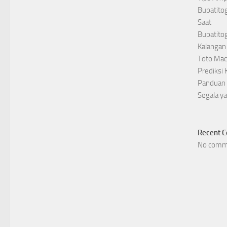
Bupatito
Saat
Bupatitog
Kalangan
Toto Maca
Prediksi 
Panduan 
Segala y
Recent 
No comme