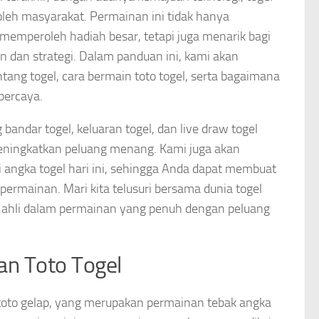
oleh masyarakat. Permainan ini tidak hanya
mperoleh hadiah besar, tetapi juga menarik bagi
 dan strategi. Dalam panduan ini, kami akan
ng togel, cara bermain toto togel, serta bagaimana
rpercaya.
andar togel, keluaran togel, dan live draw togel
eningkatkan peluang menang. Kami juga akan
angka togel hari ini, sehingga Anda dapat membuat
permainan. Mari kita telusuri bersama dunia togel
 ahli dalam permainan yang penuh dengan peluang
an Toto Togel
 toto gelap, yang merupakan permainan tebak angka