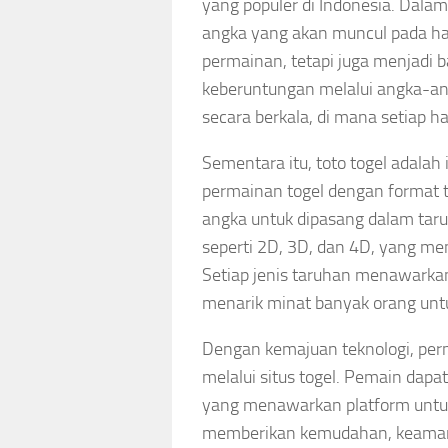
yang populer di Indonesia. Dal
angka yang akan muncul pada has
permainan, tetapi juga menjadi 
keberuntungan melalui angka-ang
secara berkala, di mana setiap ha
Sementara itu, toto togel adalah
permainan togel dengan format 
angka untuk dipasang dalam taruh
seperti 2D, 3D, dan 4D, yang me
Setiap jenis taruhan menawarka
menarik minat banyak orang untuk
Dengan kemajuan teknologi, perm
melalui situs togel. Pemain dap
yang menawarkan platform untuk 
memberikan kemudahan, keama