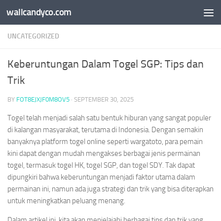
wallcandyco.com
Skip to content
UNCATEGORIZED
Keberuntungan Dalam Togel SGP: Tips dan
Trik
BY
FOT8EJXJF0M8OV5
·
SEPTEMBER 30, 2025
Togel telah menjadi salah satu bentuk hiburan yang sangat populer
di kalangan masyarakat, terutama di Indonesia. Dengan semakin
banyaknya platform togel online seperti wargatoto, para pemain
kini dapat dengan mudah mengakses berbagai jenis permainan
togel, termasuk togel HK, togel SGP, dan togel SDY. Tak dapat
dipungkiri bahwa keberuntungan menjadi faktor utama dalam
permainan ini, namun ada juga strategi dan trik yang bisa diterapkan
untuk meningkatkan peluang menang.
Dalam artikel ini, kita akan menjelajahi berbagai tips dan trik yang