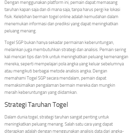
Dengan menggunakan platform ini, pemain dapat memasang
taruhan kapan saja dan di mana saja, tanpa harus pergi ke lokasi
fisik. Kelebihan bermain togel online adalah kemudahan dalam
menemukan informasi dan prediksi yang dapat meningkatkan
peluang menang.
Togel SGP bukan hanya sekadar permainan keberuntungan,
melainkan juga membutuhkan strategi dan analisis. Pemain sering
kali mencari tips dan trik untuk meningkatkan peluang kemenangan
mereka, seperti mempelajari pola angka yang keluar sebelumnya
atau mengikuti berbagai metode analisis angka. Dengan
memahami Togel SGP secara mendalam, pemain dapat
memaksimalkan pengalaman bermain mereka dan mungkin
meraih keberuntungan yang diidamkan.
Strategi Taruhan Togel
Dalam dunia togel, strategi taruhan sangat penting untuk
meningkatkan peluang menang. Salah satu cara yang dapat
diterapkan adalah dengan menggunakan analisis data dari angka-