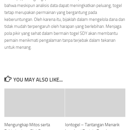
bahwa meskipun analisis data dapat meningkatkan peluang, togel
tetap merupakan permainan yang bergantung pada
keberuntungan. Oleh karena itu, bijaklah dalam mengelola dana dan
tidak mudah terpengaruh oleh harapan yang berlebihan. Menjaga
pola pikir yang sehat dalam bermain togel SDY akan membantu
pemain menikmati pengalaman tanpa terjebak dalam tekanan
untuk menang.
YOU MAY ALSO LIKE...
Mengungkap Mitos serta
Iontogel – Tantangan Menarik