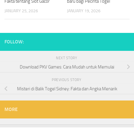
Fakta tentang Slot Gacor
baru bagi Pecinta Togel
JANUARY 25, 2026
JANUARY 19, 2026
FOLLOW:
NEXT STORY
Download PKV Games: Cara Mudah untuk Memulai
PREVIOUS STORY
Misteri di Balik Togel Sidney: Fakta dan Angka Menarik
MORE