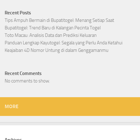
Recent Posts
Tips Ampuh Bermain di Bupatitogel: Menang Setiap Saat
Bupatitogel: Trend Baru di Kalangan Pecinta Togel
Toto Macau: Analisis Data dan Prediksi Keluaran
Panduan Lengkap Kayutogel: Segala yang Perlu Anda Ketahui
Keajaiban 4D Nomor Untung di dalam Genggamanmu
Recent Comments
No comments to show.
MORE