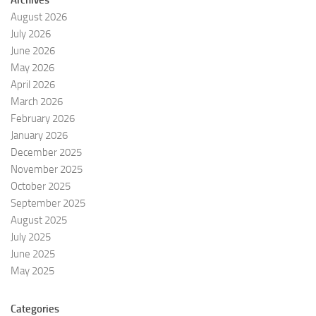
Archives
August 2026
July 2026
June 2026
May 2026
April 2026
March 2026
February 2026
January 2026
December 2025
November 2025
October 2025
September 2025
August 2025
July 2025
June 2025
May 2025
Categories