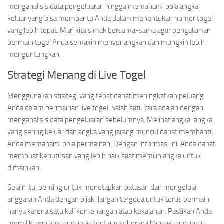
menganalisis data pengeluaran hingga memahami pola angka
keluar yang bisa membantu Anda dalam menentukan nomor togel
yang lebih tepat. Mari kita simak bersama-sama agar pengalaman
bermain togel Anda semakin menyenangkan dan mungkin lebih
menguntungkan.
Strategi Menang di Live Togel
Menggunakan strategi yang tepat dapat meningkatkan peluang
Anda dalam permainan live togel. Salah satu cara adalah dengan
menganalisis data pengeluaran sebelumnya. Melihat angka-angka
yang sering keluar dan angka yang jarang muncul dapat membantu
Anda memahami pola permainan. Dengan informasi ini, Anda dapat
membuat keputusan yang lebih baik saat memilih angka untuk
dimainkan.
Selain itu, penting untuk menetapkan batasan dan mengelola
anggaran Anda dengan bijak. Jangan tergoda untuk terus bermain
hanya karena satu kali kemenangan atau kekalahan. Pastikan Anda
memiliki rencana yang jelas tentang seberapa banyak yang ingin