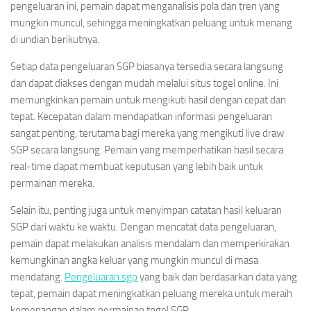
pengeluaran ini, pemain dapat menganalisis pola dan tren yang
mungkin muncul, sehingga meningkatkan peluang untuk menang
di undian berikutnya.
Setiap data pengeluaran SGP biasanya tersedia secara langsung
dan dapat diakses dengan mudah melalui situs togel online. Ini
memungkinkan pemain untuk mengikuti hasil dengan cepat dan
tepat. Kecepatan dalam mendapatkan informasi pengeluaran
sangat penting, terutama bagi mereka yang mengikuti live draw
SGP secara langsung. Pemain yang memperhatikan hasil secara
real-time dapat membuat keputusan yang lebih baik untuk
permainan mereka.
Selain itu, penting juga untuk menyimpan catatan hasil keluaran
SGP dari waktu ke waktu. Dengan mencatat data pengeluaran,
pemain dapat melakukan analisis mendalam dan memperkirakan
kemungkinan angka keluar yang mungkin muncul di masa
mendatang.
Pengeluaran sgp
yang baik dan berdasarkan data yang
tepat, pemain dapat meningkatkan peluang mereka untuk meraih
kemenangan dalam permainan togel SGP.