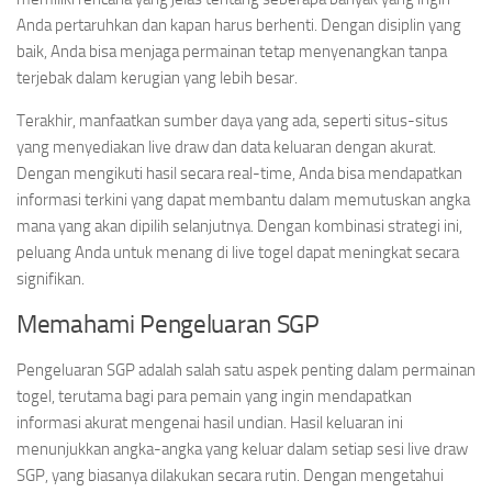
Anda pertaruhkan dan kapan harus berhenti. Dengan disiplin yang
baik, Anda bisa menjaga permainan tetap menyenangkan tanpa
terjebak dalam kerugian yang lebih besar.
Terakhir, manfaatkan sumber daya yang ada, seperti situs-situs
yang menyediakan live draw dan data keluaran dengan akurat.
Dengan mengikuti hasil secara real-time, Anda bisa mendapatkan
informasi terkini yang dapat membantu dalam memutuskan angka
mana yang akan dipilih selanjutnya. Dengan kombinasi strategi ini,
peluang Anda untuk menang di live togel dapat meningkat secara
signifikan.
Memahami Pengeluaran SGP
Pengeluaran SGP adalah salah satu aspek penting dalam permainan
togel, terutama bagi para pemain yang ingin mendapatkan
informasi akurat mengenai hasil undian. Hasil keluaran ini
menunjukkan angka-angka yang keluar dalam setiap sesi live draw
SGP, yang biasanya dilakukan secara rutin. Dengan mengetahui