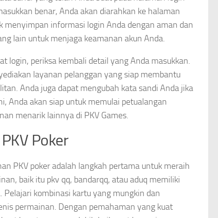
dimasukkan benar, Anda akan diarahkan ke halaman
uk menyimpan informasi login Anda dengan aman dan
ang lain untuk menjaga keamanan akun Anda.
t login, periksa kembali detail yang Anda masukkan.
enyediakan layanan pelanggan yang siap membantu
itan. Anda juga dapat mengubah kata sandi Anda jika
ni, Anda akan siap untuk memulai petualangan
inan menarik lainnya di PKV Games.
i PKV Poker
an PKV poker adalah langkah pertama untuk meraih
an, baik itu pkv qq, bandarqq, atau aduq memiliki
. Pelajari kombinasi kartu yang mungkin dan
 jenis permainan. Dengan pemahaman yang kuat