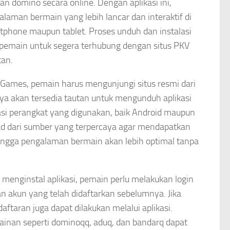
an domino secara online. Dengan aplikasi ini,
aman bermain yang lebih lancar dan interaktif di
rtphone maupun tablet. Proses unduh dan instalasi
emain untuk segera terhubung dengan situs PKV
tan.
ames, pemain harus mengunjungi situs resmi dari
anya akan tersedia tautan untuk mengunduh aplikasi
si perangkat yang digunakan, baik Android maupun
d dari sumber yang terpercaya agar mendapatkan
hingga pengalaman bermain akan lebih optimal tanpa
menginstal aplikasi, pemain perlu melakukan login
akun yang telah didaftarkan sebelumnya. Jika
aftaran juga dapat dilakukan melalui aplikasi.
ainan seperti dominoqq, aduq, dan bandarq dapat