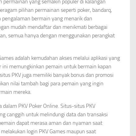
m permainan yang semakin populer di kalangan
eragam pilihan permainan seperti poker, bandarq,
n pengalaman bermain yang menarik dan
gan mudah mendaftar dan menikmati berbagai
kan, semua hanya dengan menggunakan perangkat
Games adalah kemudahan akses melalui aplikasi yang
tur ini memungkinkan pemain untuk bermain kapan
u, situs PKV juga memiliki banyak bonus dan promosi
an nilai tambah bagi para pemain yang ingin
main mereka.
 dalam PKV Poker Online. Situs-situs PKV
g canggih untuk melindungi data dan transaksi
 pemain dapat merasa aman dan nyaman saat
am melakukan login PKV Games maupun saat