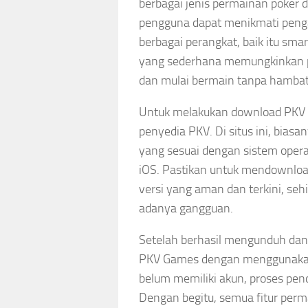
berbagai jenis permainan poker d
pengguna dapat menikmati pengal
berbagai perangkat, baik itu sma
yang sederhana memungkinkan p
dan mulai bermain tanpa hamba
Untuk melakukan download PKV G
penyedia PKV. Di situs ini, bias
yang sesuai dengan sistem opera
iOS. Pastikan untuk mendownloa
versi yang aman dan terkini, se
adanya gangguan.
Setelah berhasil mengunduh dan 
PKV Games dengan menggunakan 
belum memiliki akun, proses pend
Dengan begitu, semua fitur perm