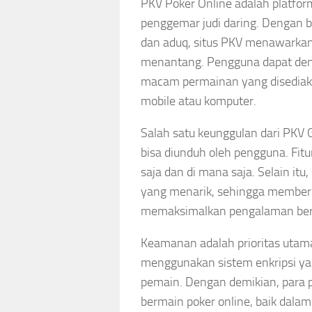
PKV Poker Online adalah platfor
penggemar judi daring. Dengan b
dan aduq, situs PKV menawarka
menantang. Pengguna dapat den
macam permainan yang disedia
mobile atau komputer.
Salah satu keunggulan dari PKV 
bisa diunduh oleh pengguna. Fi
saja dan di mana saja. Selain it
yang menarik, sehingga memberik
memaksimalkan pengalaman ber
Keamanan adalah prioritas utama
menggunakan sistem enkripsi yan
pemain. Dengan demikian, para
bermain poker online, baik dal