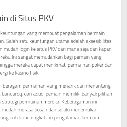
n di Situs PKV
i keuntungan yang membuat pengalaman bermain
. Salah satu keuntungan utama adalah aksesibilitas
n mudah login ke situs PKV dari mana saja dan kapan
reka. Ini sangat memudahkan bagi pemain yang
ehingga mereka dapat menikmati permainan poker dan
gi ke kasino fisik.
kan beragam permainan yang menarik dan menantang.
, bandarqq, dan aduq, pemain memiliki banyak pilihan
n strategi permainan mereka. Keberagaman ini
k mudah merasa bosan dan selalu menemukan
nting untuk meningkatkan pengalaman bermain.