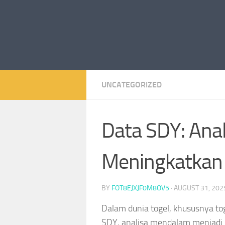
UNCATEGORIZED
Data SDY: Ana
Meningkatkan
BY
FOT8EJXJF0M8OV5
·
AUGUST 31, 202
Dalam dunia togel, khususnya tog
SDY, analisa mendalam menjadi