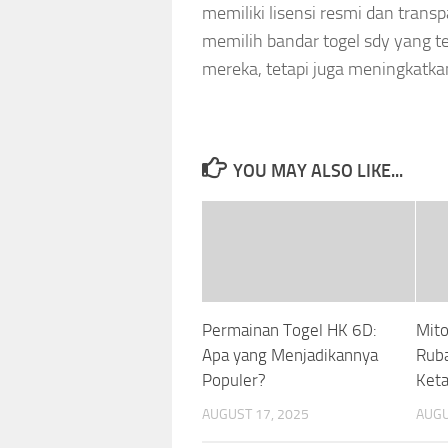
memiliki lisensi resmi dan tran
memilih bandar togel sdy yang t
mereka, tetapi juga meningkatka
YOU MAY ALSO LIKE...
Permainan Togel HK 6D:
Mito
Apa yang Menjadikannya
Rub
Populer?
Keta
AUGUST 17, 2025
AUGU