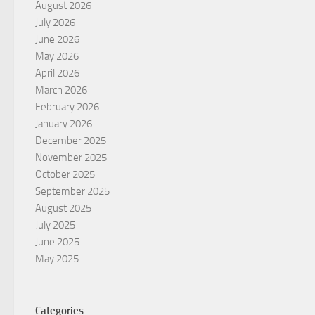
August 2026
July 2026
June 2026
May 2026
April 2026
March 2026
February 2026
January 2026
December 2025
November 2025
October 2025
September 2025
August 2025
July 2025
June 2025
May 2025
Categories