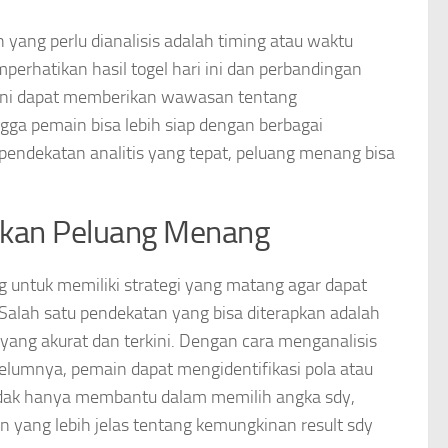
n yang perlu dianalisis adalah timing atau waktu
perhatikan hasil togel hari ini dan perbandingan
 Ini dapat memberikan wawasan tentang
ngga pemain bisa lebih siap dengan berbagai
endekatan analitis yang tepat, peluang menang bisa
tkan Peluang Menang
g untuk memiliki strategi yang matang agar dapat
alah satu pendekatan yang bisa diterapkan adalah
ang akurat dan terkini. Dengan cara menganalisis
belumnya, pemain dapat mengidentifikasi pola atau
tidak hanya membantu dalam memilih angka sdy,
 yang lebih jelas tentang kemungkinan result sdy