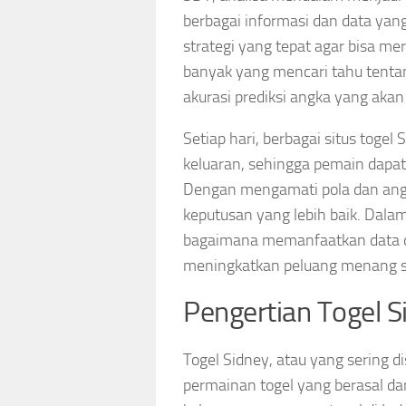
berbagai informasi dan data ya
strategi yang tepat agar bisa m
banyak yang mencari tahu tenta
akurasi prediksi angka yang akan
Setiap hari, berbagai situs toge
keluaran, sehingga pemain dapa
Dengan mengamati pola dan ang
keputusan yang lebih baik. Dalam
bagaimana memanfaatkan data da
meningkatkan peluang menang se
Pengertian Togel S
Togel Sidney, atau yang sering di
permainan togel yang berasal dar