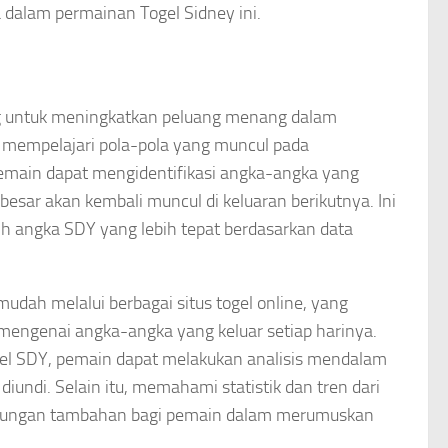
dalam permainan Togel Sidney ini.
ng untuk meningkatkan peluang menang dalam
 mempelajari pola-pola yang muncul pada
main dapat mengidentifikasi angka-angka yang
esar akan kembali muncul di keluaran berikutnya. Ini
 angka SDY yang lebih tepat berdasarkan data
udah melalui berbagai situs togel online, yang
mengenai angka-angka yang keluar setiap harinya.
el SDY, pemain dapat melakukan analisis mendalam
iundi. Selain itu, memahami statistik dan tren dari
ntungan tambahan bagi pemain dalam merumuskan