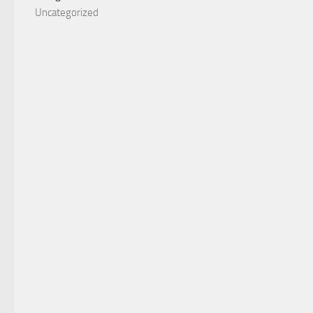
Uncategorized