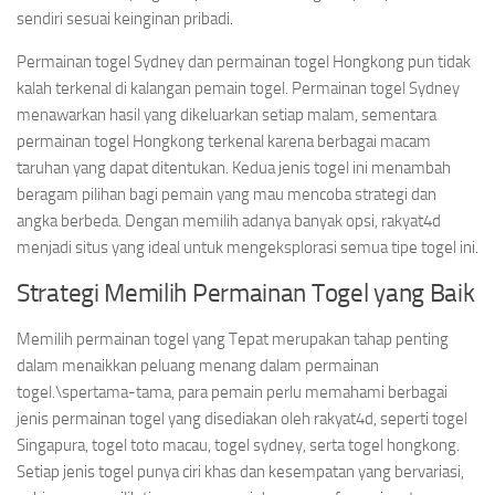
sendiri sesuai keinginan pribadi.
Permainan togel Sydney dan permainan togel Hongkong pun tidak
kalah terkenal di kalangan pemain togel. Permainan togel Sydney
menawarkan hasil yang dikeluarkan setiap malam, sementara
permainan togel Hongkong terkenal karena berbagai macam
taruhan yang dapat ditentukan. Kedua jenis togel ini menambah
beragam pilihan bagi pemain yang mau mencoba strategi dan
angka berbeda. Dengan memilih adanya banyak opsi, rakyat4d
menjadi situs yang ideal untuk mengeksplorasi semua tipe togel ini.
Strategi Memilih Permainan Togel yang Baik
Memilih permainan togel yang Tepat merupakan tahap penting
dalam menaikkan peluang menang dalam permainan
togel.\spertama-tama, para pemain perlu memahami berbagai
jenis permainan togel yang disediakan oleh rakyat4d, seperti togel
Singapura, togel toto macau, togel sydney, serta togel hongkong.
Setiap jenis togel punya ciri khas dan kesempatan yang bervariasi,