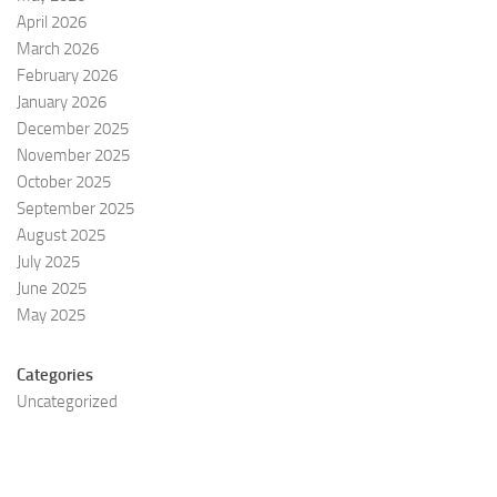
April 2026
March 2026
February 2026
January 2026
December 2025
November 2025
October 2025
September 2025
August 2025
July 2025
June 2025
May 2025
Categories
Uncategorized