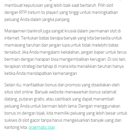
membuat keputusan yang lebih baik saat bertaruh. Pilih slot
dengan RTP (return to player) yang tinggi untuk meningkatkan
peluang Anda dalam jangka panjang.
Manajemen bankroll juga sangat krusial dalam permainan slot di
internet. Tentukan batas berapa banyak yang kita bersedia untuk
memasang taruhan dan jangan lupa untuk tidak melebihi batas
tersebut. Jika Anda mengalami kekalahan, jangan baper untuk terus
bermain dengan harapan bisa mengembalikan kerugian. Di sisi lain,
terapkan strategi bertahap di mana kita menaikkan taruhan hanya
ketika Anda mendapatkan kemenangan.
Selain itu, manfaatkan bonus dan promosi yang disediakan oleh
situs slot online. Banyak website menawarkan bonus selamat
datang, putaran gratis, atau cashback yang dapat menambah
peluang Anda untuk bermain lebih lama. Dengan menggunakan
bonus ini dengan bijak, kita memiliki peluang yang lebih besar untuk
sukses di slot gacor tanpa harus mengeluarkan banyak uang dari
kantong kita.
pragmatic play