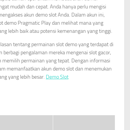
angat mudah dan cepat. Anda hanya perlu mengisi
mengakses akun demo slot Anda. Dalam akun ini,
ot demo Pragmatic Play dan melihat mana yang
ang lebih baik atau potensi kemenangan yang tinggi.
 ulasan tentang permainan slot demo yang terdapat di
in berbagi pengalaman mereka mengenai slot gacor,
 memilih permainan yang tepat. Dengan informasi
dalam memanfaatkan akun demo slot dan menemukan
ng yang lebih besar.
Demo Slot