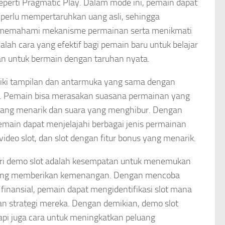
seperti Pragmatic Play. Dalam mode ini, pemain dapat
 perlu mempertaruhkan uang asli, sehingga
memahami mekanisme permainan serta menikmati
adalah cara yang efektif bagi pemain baru untuk belajar
n untuk bermain dengan taruhan nyata.
ki tampilan dan antarmuka yang sama dengan
a. Pemain bisa merasakan suasana permainan yang
yang menarik dan suara yang menghibur. Dengan
main dapat menjelajahi berbagai jenis permainan
, video slot, dan slot dengan fitur bonus yang menarik.
ari demo slot adalah kesempatan untuk menemukan
sering memberikan kemenangan. Dengan mencoba
finansial, pemain dapat mengidentifikasi slot mana
an strategi mereka. Dengan demikian, demo slot
tapi juga cara untuk meningkatkan peluang