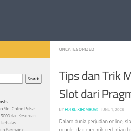
UNCATEGORIZED
Tips dan Trik
Search
Slot dari Prag
osts
 Slot Online Pulsa:
BY
FOT8EJXJF0M8OV5
·
JUNE 1, 2026
 5000 dan Keseruan
Dalam dunia perjudian online, s
 Terbatas
populer dan menarik perhatian b
uh Bermain di