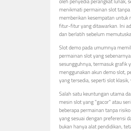
oleh penyedia perangkat lunak, 
menikmati permainan slot tanpa
memberikan kesempatan untuk 
fitur-fitur yang ditawarkan. Ini 
dan berlatih sebelum memutuska
Slot demo pada umumnya memili
permainan slot yang sebenarny
sesungguhnya, termasuk grafik 
menggunakan akun demo slot, pe
yang tersedia, seperti slot klasik
Salah satu keuntungan utama d
mesin slot yang "gacor" atau 
beberapa permainan tanpa risiko 
yang sesuai dengan preferensi d
bukan hanya alat pendidikan, te