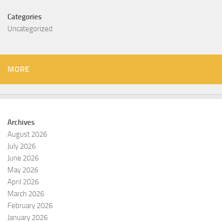
Categories
Uncategorized
MORE
Archives
August 2026
July 2026
June 2026
May 2026
April 2026
March 2026
February 2026
January 2026