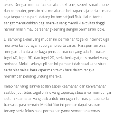
akses. Dengan memanfaatkan alat elektronik, seperti smartphone
dan komputer, pemain bisa melakukan bet kapan saja serta di mana
saja tanpa harus perlu datang ke tempat judi fisik. Hal ini tentu
sangat memudahkan bagi mereka yang memiliki aktivitas tinggi
namun masih mau bersenang-senang dengan permainan lotre.
Di samping akses yang mudah ini, permainan togel di internet juga
menawarkan beragam tipe game serta variasi. Para pemain bisa
mengambil antara berbagai jenis permainan yang ada, termasuk
togel 4D, togel 3D, dan togel 2D, serta berbagai jenis market yang
berbeda. Melalui adanya pilihan ini, pemain tidak bakal kena stres
serta bisa selalu bereksperimen taktik baru dalam rangka
menambah peluang untung mereka.
Kelebihan yang lainnya adalah aspek keamanan dan kenyamanan
saat berjudi. Situs togel online yang tepercaya biasanya mempunyai
sistem keamanan yang baik untuk menjaga informasi pribadi serta
transaksi para pemain. Melalui fitur ini, pemain dapat rasakan
tenang serta fokus pada permainan game sementara cemas