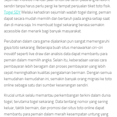
sendiri tanpa harus perlu pergi ke tempat penjualan tiket toto fisik.
Togel SDY
Melalui kehadiran sejumlah wadah togel daring, pemain
dapat secara mudah memilih dan bertaruh pada angka setiap saat
dan di mana saja. Ini membuat togel sekarang berasa semakin
accessible dan menarik bagi banyak masyarakat.
Perubahan dalam cara game dijalankan pun sangat memengaruhi
gaya toto sekarang. Beberapa buah situs menawarkan ciri-ciri
inovatif seperti live draw dan analisis data dapat membantu para
pemain dalam memilih angka. Selain itu, keberadaan variasi cara
pembayaran lebih beragam dan proses pembayaran yang lebih
cepat meningkatkan kualitas pengalaman bermain. Dengan semua
kemudahan-kemudahan ini, semakin banyak orang migrasi ke toto
online sebagai satu dari sumber kesenangan sendiri.
Krucial untuk selalu memantau perkembangan terkini dalam dunia
togel, terutama togel sekarang. Data tentang nomor yang sering
keluar, taktik bermain, dan promosi dari situs toto online dapat
membantu para pemain dalam meraih kesempatan untung yang