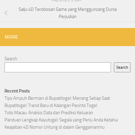
PREVIOUS STORY
Salju 4D Terobosan Game yang Mengguncang Dunia
Perjudian
MORE
Search
Search
Recent Posts
Tips Ampuh Bermain di Bupatitogel: Menang Setiap Saat
Bupatitogel: Trend Baru di Kalangan Pecinta Togel
Toto Macau: Analisis Data dan Prediksi Keluaran
Panduan Lengkap Kayutogel: Segala yang Perlu Anda Ketahui
Keajaiban 4D Nomor Untung di dalam Genggamanmu