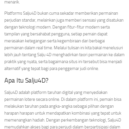
menarik.
Platforms Salju4D bukan cuma sekadar memberikan permainan
perjudian standar, melainkan juga memberi sensasi yang disatukan
dengan teknologi modern. Dengan fitur-fitur modern serta
tampilan yang bersahabat pengguna, setiap pemain dapat
merasakan ketegangan serta kegembiraan dari berbagai
permainan dalam real time. Melalui tulisan ini kita bakal menelusuri
lebih jauh tentang Salju 4D menghadirkan teori permainan ke dalam
praktik yang nyata, serta bagaimana situs ini tersebut bisa menjadi
alternatif yang tepat bagi para penggemar judi online.
Apa Itu Salju4D?
Salju4D adalah platform taruhan digital yang menyediakan
permainan lotere secara online. Di dalam platform ini, pemain bisa
melakukan taruhan pada angka-angka sebagai pilihan dengan
harapan harapan untuk mendapatkan kombinasi yang tepat untuk
memenangkan hadiah. Dengan perkembangan teknologi, Salju4D
memudahkan akses bagi para penjudi dalam berpartisipasi dalam