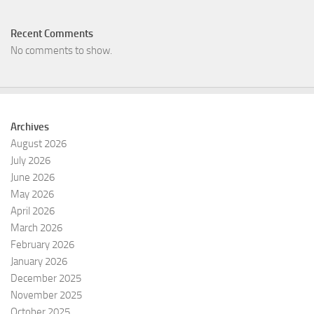
Recent Comments
No comments to show.
Archives
August 2026
July 2026
June 2026
May 2026
April 2026
March 2026
February 2026
January 2026
December 2025
November 2025
October 2025