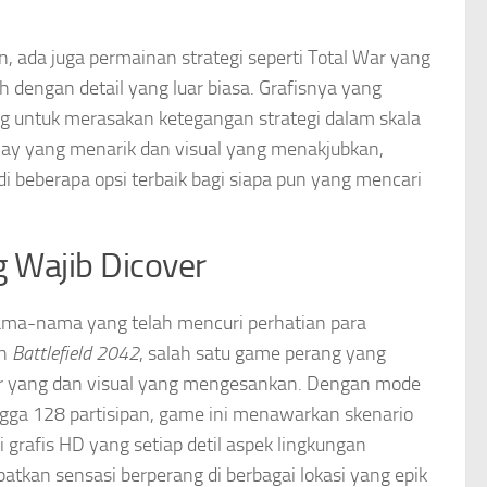
, ada juga permainan strategi seperti Total War yang
dengan detail yang luar biasa. Grafisnya yang
g untuk merasakan ketegangan strategi dalam skala
ay yang menarik dan visual yang menakjubkan,
 beberapa opsi terbaik bagi siapa pun yang mencari
 Wajib Dicover
ama-nama yang telah mencuri perhatian para
ah
Battlefield 2042
, salah satu game perang yang
 yang dan visual yang mengesankan. Dengan mode
gga 128 partisipan, game ini menawarkan skenario
grafis HD yang setiap detil aspek lingkungan
atkan sensasi berperang di berbagai lokasi yang epik