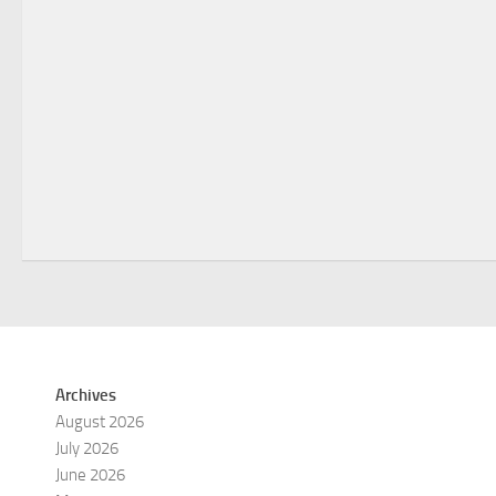
Archives
August 2026
July 2026
June 2026