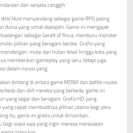
ndaraan dan senjata canggih.
 Wild Hunt
menyandang sebagai game RPG paling
an dunia yang untuk dijelajahi. Game ini mengajak
tualangan sebagai Geralt of Rivia, memburu monster
liki pilihan yang beragam berlike. Grafis yang
andangan, mulai dari hutan lebat hingga kota yang
nya memberikan gameplay yang seru, tetapi juga
asi dalam narasi yang.
kan bintang di antara game MOBA dan battle royale.
erbeda dan skill mereka yang berbeda, game ini
 yang segar dan beragam. Grafis HD yang
yang cepat membuatnya pilihan utama bagi para
ng itu, game ini gratis untuk dimainkan,
 bagi siapa saja yang ingin merasa merasakan
 arena masa kini.