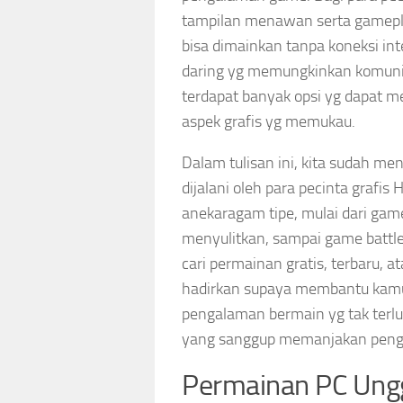
tampilan menawan serta gamepla
bisa dimainkan tanpa koneksi int
daring yg memungkinkan komunik
terdapat banyak opsi yg dapat 
aspek grafis yg memukau.
Dalam tulisan ini, kita sudah m
dijalani oleh para pecinta grafi
anekaragam tipe, mulai dari gam
menyulitkan, sampai game battl
cari permainan gratis, terbaru, a
hadirkan supaya membantu kam
pengalaman bermain yg tak terlup
yang sanggup memanjakan peng
Permainan PC Ungg