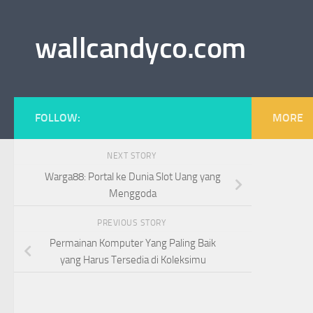
Skip to content
wallcandyco.com
FOLLOW:
MORE
NEXT STORY
Warga88: Portal ke Dunia Slot Uang yang
Menggoda
PREVIOUS STORY
Permainan Komputer Yang Paling Baik
yang Harus Tersedia di Koleksimu