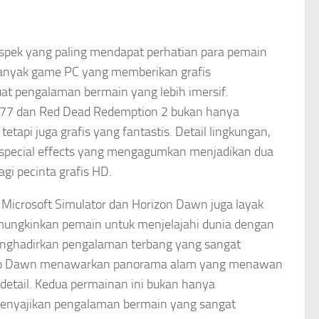
spek yang paling mendapat perhatian para pemain
 banyak game PC yang memberikan grafis
t pengalaman bermain yang lebih imersif.
077 dan Red Dead Redemption 2 bukan hanya
tapi juga grafis yang fantastis. Detail lingkungan,
n special effects yang mengagumkan menjadikan dua
agi pecinta grafis HD.
i Microsoft Simulator dan Horizon Dawn juga layak
emungkinkan pemain untuk menjelajahi dunia dengan
menghadirkan pengalaman terbang yang sangat
Zero Dawn menawarkan panorama alam yang menawan
 detail. Kedua permainan ini bukan hanya
menyajikan pengalaman bermain yang sangat