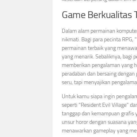
Game Berkualitas T
Dalam alam permainan komputer,
nikmati. Bagi para pecinta RPG, 
permainan terbaik yang menawar
yang menarik. Sebaliknya, bagi pe
memberikan pengalaman yang h
peradaban dan bersaing dengan 
seru, tapi menyajikan pengalam
Untuk kamu siapa ingin pengal
seperti "Resident Evil Village"
tanggap dan kemampuan grafis y
unsur horor dengan suasana ya
menawarkan gameplay yang mema