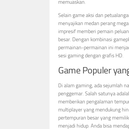
memuaskan.
Selain game aksi dan petualangan
menyajikan medan perang megah 
impresif memberi pemain peluan
besar. Dengan kombinasi gamepl
permainan-permainan ini menjadi
sesi gaming dengan grafis HD.
Game Populer yang
Di alam gaming, ada sejumlah n
penggemar. Salah satunya adal
memberikan pengalaman tempur
multiplayer yang mendukung hin
pertempuran besar yang memiliki 
menjadi hidup. Anda bisa mendap