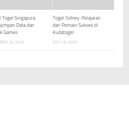
l Togel Singapura:
Togel Sidney: Pelajaran
yimpan Data dan
dari Pemain Sukses di
ak Games
Kudatogel
BER 26, 2025
JULY 16, 2025