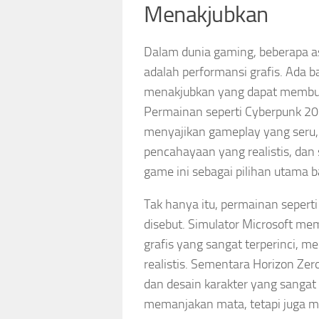
Menakjubkan
Dalam dunia gaming, beberapa a
adalah performansi grafis. Ada
menakjubkan yang dapat membua
Permainan seperti Cyberpunk 2
menyajikan gameplay yang seru, te
pencahayaan yang realistis, da
game ini sebagai pilihan utama b
Tak hanya itu, permainan sepert
disebut. Simulator Microsoft m
grafis yang sangat terperinci, 
realistis. Sementara Horizon 
dan desain karakter yang sangat
memanjakan mata, tetapi juga 