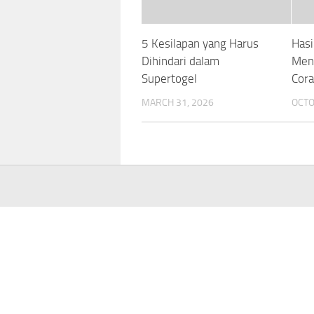
5 Kesilapan yang Harus
Hasi
Dihindari dalam
Men
Supertogel
Cor
MARCH 31, 2026
OCTO