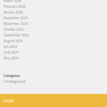
March 2026
February 2026
January 2026
December 2025
November 2025
October 2025
September 2025
August 2025
July 2025
June 2025
May 2025
Categories
Uncategorized
MORE