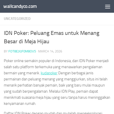
wallcandyco.com
Skip to content
UNCATEGORIZED
IDN Poker: Peluang Emas untuk Menang
Besar di Meja Hijau
BY
FOT8EJXJF0M8OV5
·
MARCH 14, 2026
Poker online semakin populer di Indonesia, dan IDN Poker menjadi
salah satu platform terkemuka yang menawarkan pengalaman
bermain yang menarik.
kudapoker
Dengan berbagai jenis
permainan dan peluang menang yang menggiurkan, situs ini telah
menarik perhatian banyak pemain, baik yang baru mulai maupun
yang sudah berpengalaman. Melalui IDN Play, pemain dapat
menikmati suasana meja hijau yang seru tanpa harus meninggalkan
kenyamanan rumah.
Daftar IDN Poker dengan mudah dan mulailah mengeksplorasi