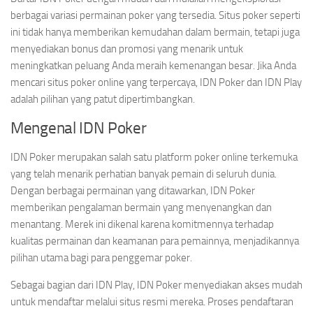
berbagai variasi permainan poker yang tersedia. Situs poker seperti
ini tidak hanya memberikan kemudahan dalam bermain, tetapi juga
menyediakan bonus dan promosi yang menarik untuk
meningkatkan peluang Anda meraih kemenangan besar. Jika Anda
mencari situs poker online yang terpercaya, IDN Poker dan IDN Play
adalah pilihan yang patut dipertimbangkan.
Mengenal IDN Poker
IDN Poker merupakan salah satu platform poker online terkemuka
yang telah menarik perhatian banyak pemain di seluruh dunia.
Dengan berbagai permainan yang ditawarkan, IDN Poker
memberikan pengalaman bermain yang menyenangkan dan
menantang. Merek ini dikenal karena komitmennya terhadap
kualitas permainan dan keamanan para pemainnya, menjadikannya
pilihan utama bagi para penggemar poker.
Sebagai bagian dari IDN Play, IDN Poker menyediakan akses mudah
untuk mendaftar melalui situs resmi mereka. Proses pendaftaran