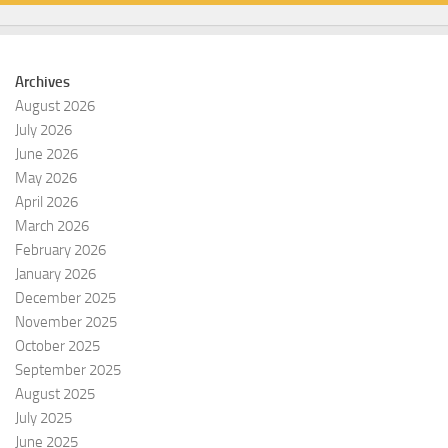
Archives
August 2026
July 2026
June 2026
May 2026
April 2026
March 2026
February 2026
January 2026
December 2025
November 2025
October 2025
September 2025
August 2025
July 2025
June 2025