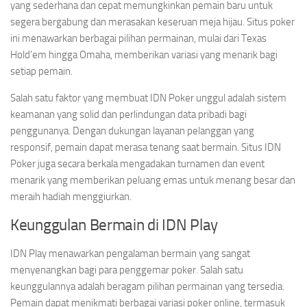
yang sederhana dan cepat memungkinkan pemain baru untuk
segera bergabung dan merasakan keseruan meja hijau. Situs poker
ini menawarkan berbagai pilihan permainan, mulai dari Texas
Hold’em hingga Omaha, memberikan variasi yang menarik bagi
setiap pemain.
Salah satu faktor yang membuat IDN Poker unggul adalah sistem
keamanan yang solid dan perlindungan data pribadi bagi
penggunanya. Dengan dukungan layanan pelanggan yang
responsif, pemain dapat merasa tenang saat bermain. Situs IDN
Poker juga secara berkala mengadakan turnamen dan event
menarik yang memberikan peluang emas untuk menang besar dan
meraih hadiah menggiurkan.
Keunggulan Bermain di IDN Play
IDN Play menawarkan pengalaman bermain yang sangat
menyenangkan bagi para penggemar poker. Salah satu
keunggulannya adalah beragam pilihan permainan yang tersedia.
Pemain dapat menikmati berbagai variasi poker online, termasuk